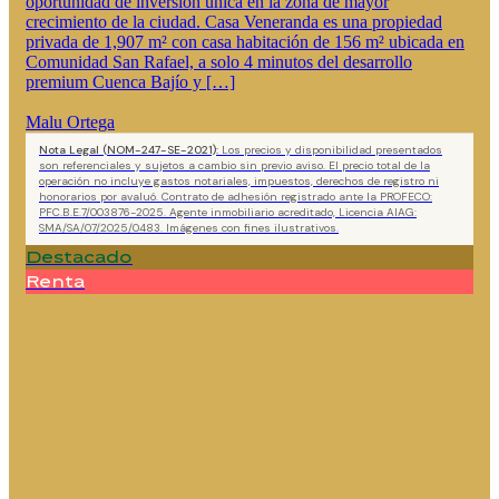
oportunidad de inversión única en la zona de mayor
crecimiento de la ciudad. Casa Veneranda es una propiedad
privada de 1,907 m² con casa habitación de 156 m² ubicada en
Comunidad San Rafael, a solo 4 minutos del desarrollo
premium Cuenca Bajío y […]
Malu Ortega
Nota Legal (NOM-247-SE-2021):
Los precios y disponibilidad presentados
son referenciales y sujetos a cambio sin previo aviso. El precio total de la
operación no incluye gastos notariales, impuestos, derechos de registro ni
honorarios por avaluó. Contrato de adhesión registrado ante la PROFECO:
PFC.B.E.7/003876-2025. Agente inmobiliario acreditado, Licencia AIAG:
SMA/SA/07/2025/0483. Imágenes con fines ilustrativos.
Destacado
Renta