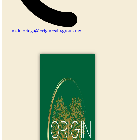
malu.ortega@originrealtygroup.mx