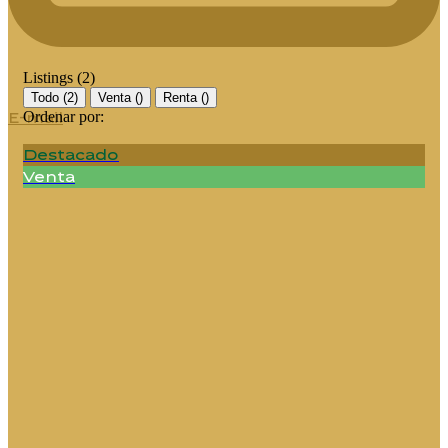
Listings (2)
Todo (2)
Venta (
)
Renta (
)
E-mail
Ordenar por:
Destacado
Venta