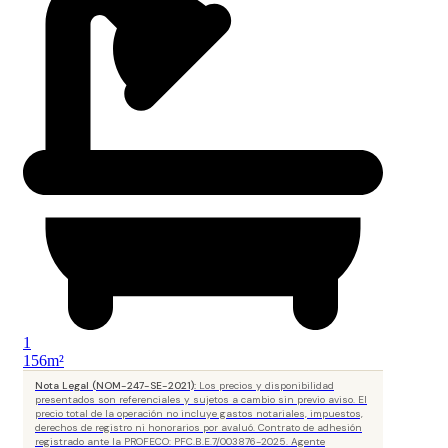
1
156m²
Nota Legal (NOM-247-SE-2021):
Los precios y disponibilidad
presentados son referenciales y sujetos a cambio sin previo aviso. El
precio total de la operación no incluye gastos notariales, impuestos,
derechos de registro ni honorarios por avaluó. Contrato de adhesión
registrado ante la PROFECO: PFC.B.E.7/003876-2025. Agente