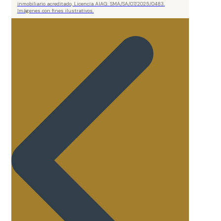
inmobiliario acreditado, Licencia AIAG: SMA/SA/07/2025/0483.
Imágenes con fines ilustrativos.