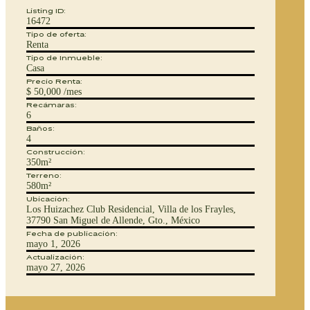
Listing ID:
16472
Tipo de oferta:
Renta
Tipo de Inmueble:
Casa
Precio Renta:
$ 50,000 /mes
Recámaras:
6
Baños:
4
Construcción:
350m²
Terreno:
580m²
Ubicación:
Los Huizachez Club Residencial, Villa de los Frayles,
37790 San Miguel de Allende, Gto., México
Fecha de publicación:
mayo 1, 2026
Actualización:
mayo 27, 2026