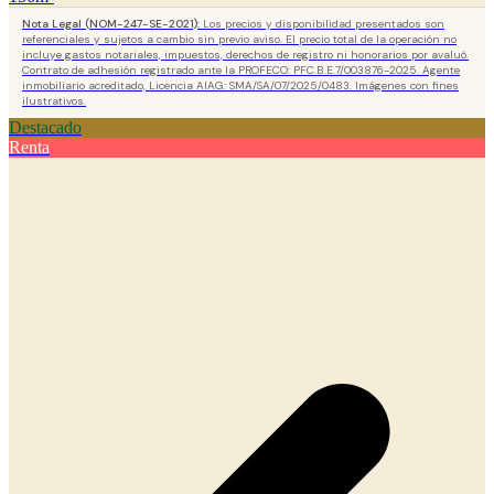
Nota Legal (NOM-247-SE-2021):
Los precios y disponibilidad presentados son
referenciales y sujetos a cambio sin previo aviso. El precio total de la operación no
incluye gastos notariales, impuestos, derechos de registro ni honorarios por avaluó.
Contrato de adhesión registrado ante la PROFECO: PFC.B.E.7/003876-2025. Agente
inmobiliario acreditado, Licencia AIAG: SMA/SA/07/2025/0483. Imágenes con fines
ilustrativos.
Destacado
Renta