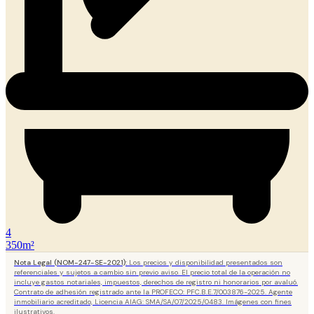
4
350m²
Nota Legal (NOM-247-SE-2021):
Los precios y disponibilidad presentados son
referenciales y sujetos a cambio sin previo aviso. El precio total de la operación no
incluye gastos notariales, impuestos, derechos de registro ni honorarios por avaluó.
Contrato de adhesión registrado ante la PROFECO: PFC.B.E.7/003876-2025. Agente
inmobiliario acreditado, Licencia AIAG: SMA/SA/07/2025/0483. Imágenes con fines
ilustrativos.