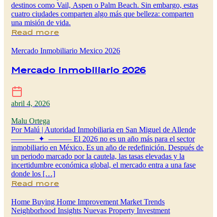
destinos como Vail, Aspen o Palm Beach. Sin embargo, estas
cuatro ciudades comparten algo más que belleza: comparten
una misión de vida.
Read more
Mercado Inmobiliario Mexico 2026
Mercado inmobiliario 2026
abril 4, 2026
Malu Ortega
Por Malú | Autoridad Inmobiliaria en San Miguel de Allende
——— ✦ ——— El 2026 no es un año más para el sector
inmobiliario en México. Es un año de redefinición. Después de
un periodo marcado por la cautela, las tasas elevadas y la
incertidumbre económica global, el mercado entra a una fase
donde los […]
Read more
Home Buying
Home Improvement
Market Trends
Neighborhood Insights
Nuevas
Property Investment