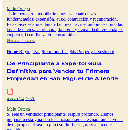
Malu Ortega
Todo mercado inmobiliario atraviesa cuatro fases
fundamentales: expansión, auge, contracción y recuperación.
Estas fases se alimentan de factores macroeconómicos como las
tasas de interés, la inflación, la oferta y demanda de vivienda, el
empleo y la confianza del consumidor.
Read more
Home Buying
Neighborhood Insights
Property Investment
De Principiante a Experto: Guía
Definitiva para Vender tu Primera
Propiedad en San Miguel de Allende
marzo 24, 2026
Malu Ortega
Si eres un vendedor principiante, respira profundo. Hemos
preparado esta guía con los 5 pasos esenciales para que la venta
de tu propiedad sea un proceso fluido, seguro y altamente
rentable.