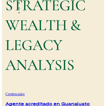
STRATEGIC
Contacto
FAQ
Page 404
WEALTH &
LEGACY
ANALYSIS
Credenciales
Agente acreditado en Guanajuato