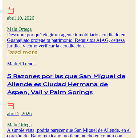
abril 10, 2026
Malu Ortega
Descubre por qué elegir un agente inmobiliario acreditado en
Guanajuato protege tu patrimonio. Requisitos AIAG, certeza
jurídica y cómo verificar la acreditación.
Read more
Market Trends
5 Razones por las que San Miguel de
Allende es Ciudad Hermana de
Aspen, Vail y Palm Springs
abril 5, 2026
Malu Ortega
A simple vista, podría parecer que San Miguel de Allende, en el
corazón del Bajío mexicano, no tiene mucho en común con