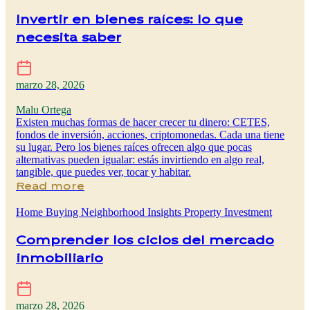
Invertir en bienes raíces: lo que
necesita saber
marzo 28, 2026
Malu Ortega
Existen muchas formas de hacer crecer tu dinero: CETES,
fondos de inversión, acciones, criptomonedas. Cada una tiene
su lugar. Pero los bienes raíces ofrecen algo que pocas
alternativas pueden igualar: estás invirtiendo en algo real,
tangible, que puedes ver, tocar y habitar.
Read more
Home Buying
Neighborhood Insights
Property Investment
Comprender los ciclos del mercado
inmobiliario
marzo 28, 2026