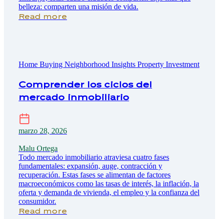
belleza: comparten una misión de vida.
Read more
Home Buying
Neighborhood Insights
Property Investment
Comprender los ciclos del
mercado inmobiliario
marzo 28, 2026
Malu Ortega
Todo mercado inmobiliario atraviesa cuatro fases
fundamentales: expansión, auge, contracción y
recuperación. Estas fases se alimentan de factores
macroeconómicos como las tasas de interés, la inflación, la
oferta y demanda de vivienda, el empleo y la confianza del
consumidor.
Read more