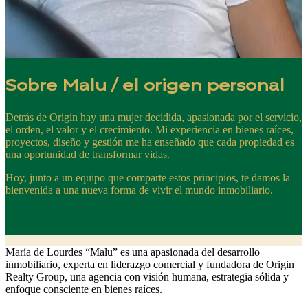
Sobre Malu / el origen personal
Detrás de Origin hay una mujer decidida, apasionada por el servicio,
el orden, el valor y el crecimiento. Mi experiencia en bienes raíces,
proyectos, diseño y gestión me ha enseñado que cada propiedad es
una oportunidad de transformar vidas.
Hoy, junto a un equipo que comparte estos principios, te damos la
bienvenida a una nueva forma de vivir el mundo inmobiliario.
María de Lourdes “Malu” es una apasionada del desarrollo
inmobiliario, experta en liderazgo comercial y fundadora de Origin
Realty Group, una agencia con visión humana, estrategia sólida y
enfoque consciente en bienes raíces.